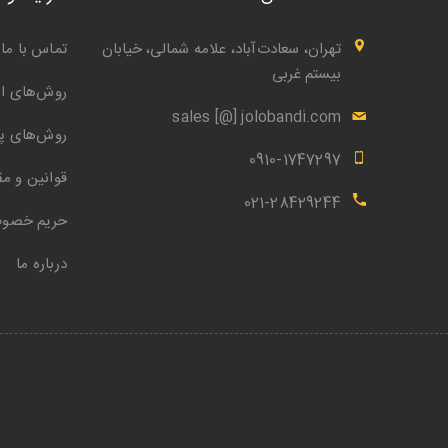
تهران، سعادت‌آباد، علامه شمالی، خیابان
تماس با ما
بیستم غربی
روش‌های ار
sales [@] jolobandi.com
روش‌های پ
0910-1747297
قوانین و مق
021-28429244
حریم خصو
درباره ما