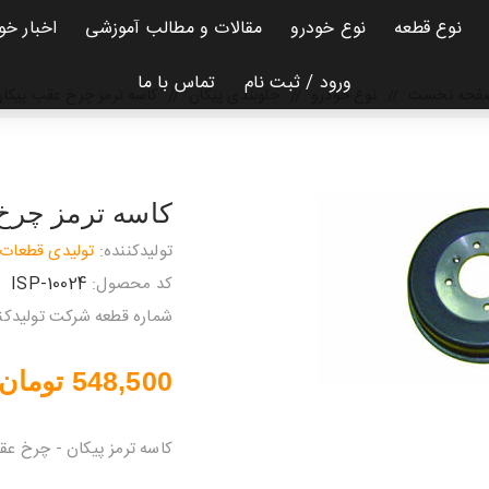
نوع قطعه
نوع خودرو
مقالات و مطالب آموزشی
اخبار خو
ورود / ثبت نام
تماس با ما
فحه نخست
/
نوع خودرو
/
جلوبندی پیکان
/
کاسه ترمز چرخ عقب پیکا
کاسه ترمز چرخ
تولیدکننده:
تولیدی قطعات 
کد محصول:
ISP-10024
شماره قطعه شرکت تولیدکنن
548,500 تومان
کاسه ترمز پیکان - چرخ ع