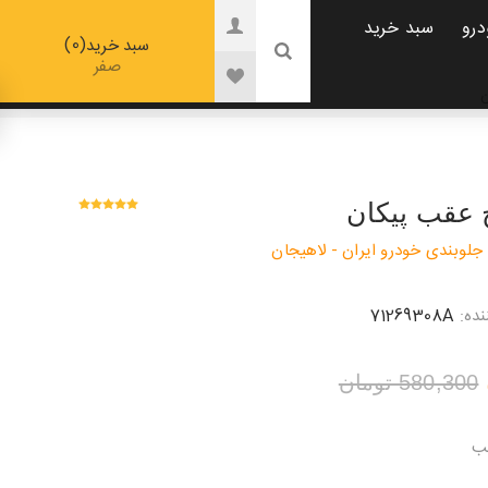
درو
سبد خرید
0
سبد خرید
صفر
ن
 عقب پیکان
جلوبندی خودرو ایران - لاهیجان
ده:
71269308A
580,300 تومان
قب