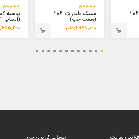
سیبک طبق پژو 206
پوسته کمک پیکان
سیبک طبق
(استاپ اکسل چپ)
(پایین)
1,475,200 تومان
421,800 تومان
1,554,000 تومان
447,200 تومان
قوانین سایت
حساب کاربری من