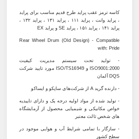
کاسه ترمز عقب پراید طرح قدیم مناسب برای پراید
، پراید وانت ، پراید ۱۱۱ ، پراید ۱۳۱ ، پراید ۱۳۲ ،
پراید ۱۴۱ ، پراید ۱۵۱ ، پراید SE و پراید EX
Rear Wheel Drum (Old Design) - Compatible
with: Pride
- تولید تحت سیستم مدیریت کیفیت
ISO9001:2000
و
ISO/TS16949
مورد تایید شرکت
DQS
آلمان
- دارنده گرید
A
از شرکت‌های ساپکو و ایساکو
- تولید شده از مواد اولیه درجه یک و دارای تاییدیه
خواص مکانیکی و شیمیایی محصول از آزمایشگاه
های شخص ثالث معتبر
- سازگار با تمامی شرایط آب‌ و هوایی موجود در
سطح کشور