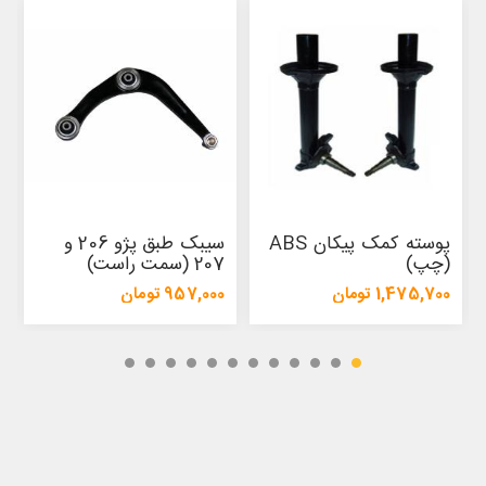
پوسته کمک پیکان ABS
سیبک طبق پژو 206 و
(چپ)
207 (سمت راست)
1,475,700 تومان
957,000 تومان
1,554,500 تومان
1,009,500 تومان