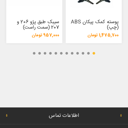
پوسته کمک پیکان ABS
سیبک طبق پژو 206 و
(چپ)
207 (سمت راست)
1,475,700 تومان
957,000 تومان
1,554,500 تومان
1,009,500 تومان
اطلاعات تماس