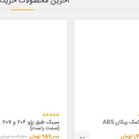
آخرین محصولات خریدا
سیبک طبق پژو 206 و 207
سیبک طبق پژو 206 (سمت
است)
چپ)
ن
957,000 تومان
1,009,500 تومان
1,009,500 تومان