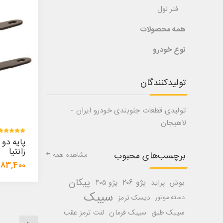
فنر لول
همه محصولات
نوع خودرو
تولیدکنندگان
تولیدی قطعات جلوبندی خودرو ایران -
لاهیجان
زانتیا
برچسب‌های محبوب
مشاهده همه
83,400 تومان
پیکان
پژو ۲۰۶
بوش
پراید
پژو ۴۰۵
سیبک
دسته موتور
دیسک ترمز
سیبک طبق
سیبک فرمان
لنت ترمز عقب