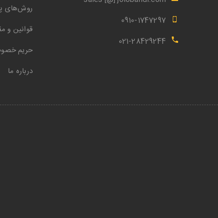
روش‌های پ
0910-1747297
قوانین و مق
021-28429244
حریم خصو
درباره ما