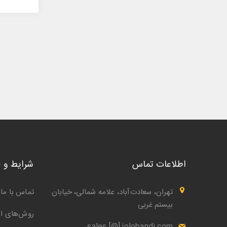
1,554,500 تومان
اطلاعات تماس
شرایط و 
تهران، سعادت‌آباد، علامه شمالی، خیابان
تماس با ما
بیستم غربی
روش‌های ار
sales [@] jolobandi.com