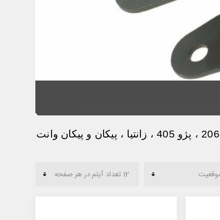
پایه دو شاخ/پایه گیربکس مناسب برای انواع خودرو های پژو 206 ، پژو 405 ، زانتیا ، پیکان و پیکان وانت