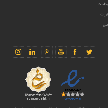
رداخت
ررات
صی