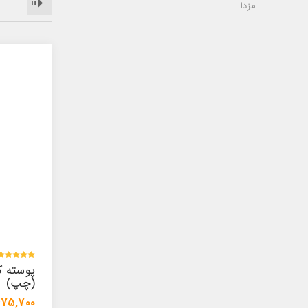
مزدا
پوسته کمک پیکان ABS
(چپ)
(سمت ر
1,475,700 تومان
957,000 توما