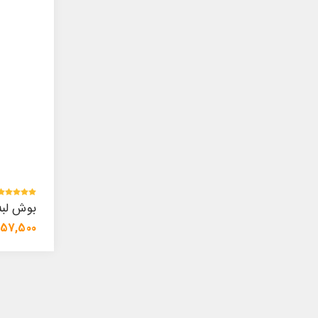
بوش لبه دار پ
57,500 تومان