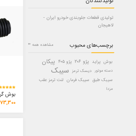
تولیدکنندگان
تولیدی قطعات جلوبندی خودرو ایران -
لاهیجان
برچسب‌های محبوب
مشاهده همه
پیکان
پژو ۲۰۶
بوش
پراید
پژو ۴۰۵
سیبک
دسته موتور
دیسک ترمز
سیبک طبق
سیبک فرمان
لنت ترمز عقب
مزدا
بوش گرد
73,300 تومان