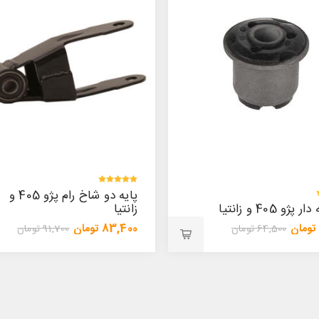
پایه دو شاخ رام پژو 405 و
ژو 405 و زانتیا
زانتیا
83,400 تومان
64,500 تومان
91,700 تومان