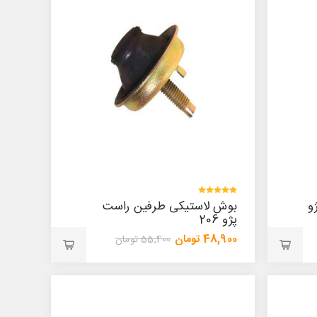
و
بوش لاستیکی طرفین راست
پژو 206
48,900 تومان
55,400 تومان