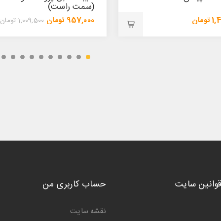
است)
چپ)
ن
957,000 تومان
1,009,500 تومان
1,009,500 تومان
قوانین سایت
حساب کاربری من
نقشه سایت