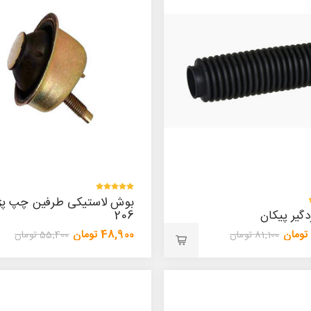
بوش لاستیکی طرفین چپ پژ
گیر پیکان
206
48,900 تومان
81,100 تومان
55,400 تومان