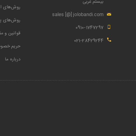
بیستم غربی
روش‌های ار
sales [@] jolobandi.com
روش‌های پ
0910-1747297
قوانین و مق
021-28429244
حریم خصو
درباره ما