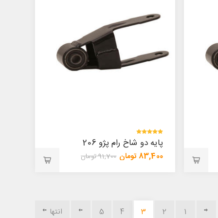
پایه دو شاخ رام پژو 206
83,400 تومان
91,700 تومان
1
2
3
4
5
انتها