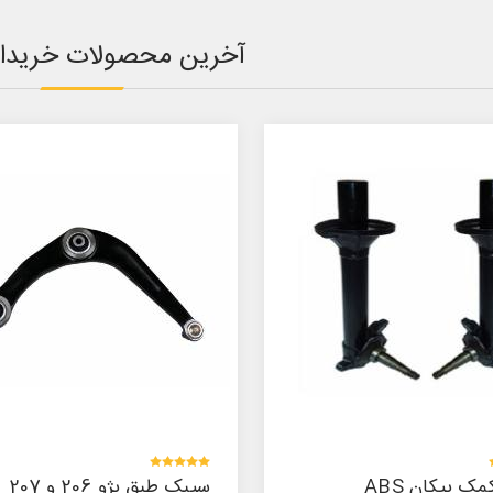
آخرین محصولات خریدا
سیبک طبق پژو 206 و 207
سیبک طبق پژو 206 (سمت