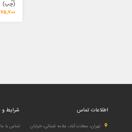
(چپ)
(سمت ر
1,475,700 تومان
957,000 توما
1,554,500 تومان
اطلاعات تماس
شرایط و 
تهران، سعادت‌آباد، علامه شمالی، خیابان
تماس با ما