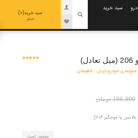
درو
سبد خرید
0
سبد خرید
صفر
ل)
جلوبندی خودرو ایران - لاهیجان
186,800 تومان
موجود است