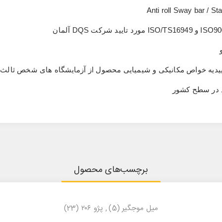
Anti roll Sway bar / St
ISO90
و
ISO/TS16949
مورد تایید شرکت
DQS
آلمان
ی تاییدیه خواص مکانیکی و شیمیایی محصول از آزمایشگاه های شخص ثالث
د در سطح کشور
برچسب‌های محصول
میل موجگیر
(5)
,
پژو ۲۰۶
(23)