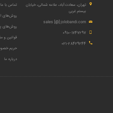
تهران، سعادت‌آباد، علامه شمالی، خیابان
تماس با ما
بیستم غربی
روش‌های ار
sales [@] jolobandi.com
روش‌های پ
0910-1747297
قوانین و مق
021-28429244
حریم خصو
درباره ما