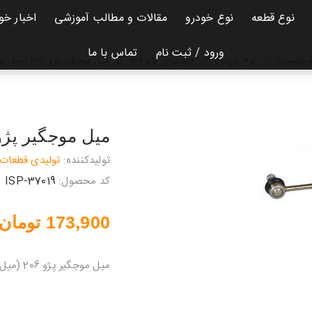
نوع قطعه
نوع خودرو
مقالات و مطالب آموزشی
اخبار خو
ورود / ثبت نام
تماس با ما
 نخست
/
نوع خودرو
/
جلوبندی پژو ۲۰۶
/
میل موجگیر پژو 206 (میل تعادل)
میل موجگیر پژو 206 (میل تعاد
تولیدکننده:
تولیدی قطعات 
کد محصول:
ISP-37019
173,900 تومان
میل موجگیر پژو 206 (میل بالانس یا موجگیر 206)