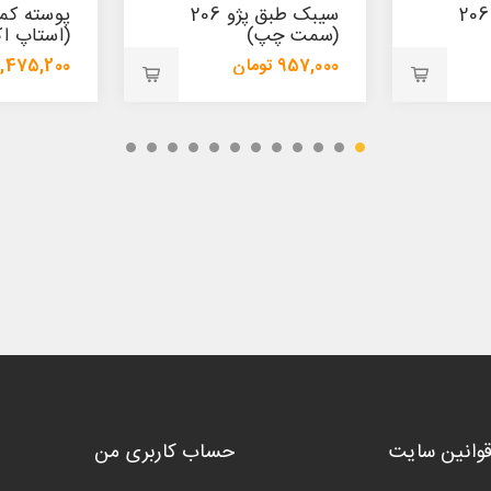
سیبک طبق پژو 206
پوسته کمک پیکان
سیبک طبق
(استاپ اکسل چپ)
(پایین)
1,475,200 تومان
421,800 تومان
1,554,000 تومان
447,200 تومان
قوانین سایت
حساب کاربری من