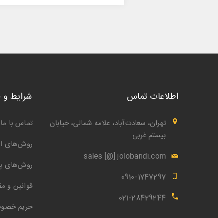
اطلاعات تماس
شرایط و 
تهران، سعادت‌آباد، علامه شمالی، خیابان
تماس با ما
بیستم غربی
روش‌های ار
sales [@] jolobandi.com
روش‌های پ
0910-1747297
قوانین و مق
021-28429244
حریم خصو