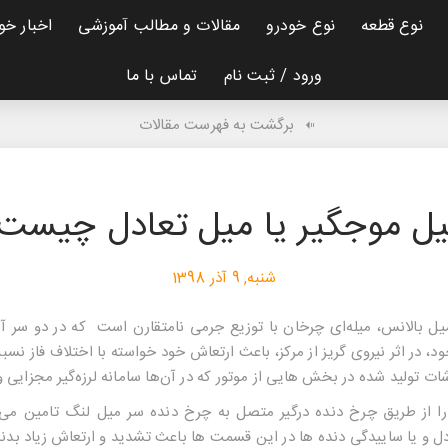
نوع قطعه
نوع خودرو
مقالات و مطالب آموزشی
اخبار خو
ورود / ثبت نام
تماس با ما
برگشت به فهرست مقالات
ل موجگیر یا میل تعادل چیست
شنبه, 9 آذر 1398
یل بالانس
، میله‌ای چرخان با توزیع جرمی نامتقارن است که در دو سر آ
 در اثر نیروی گریز از مرکز، باعث ارتعاش خود خواسته با اختلاف فاز نس
ات تولید شده در بخش هایی از موتور که در آن‌ها سامانه لرزه‌گیر مجزایی 
را از طریق چرخ دنده درگیر متصل به چرخ دنده سر میل لنگ تامین می‌کن
ل و یا ساییدگی دنده ها در این قسمت ها باعث تشدید و ارتعاش زیاد بدن