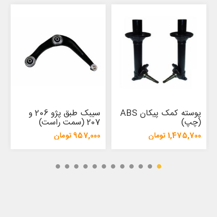
پوسته کمک پیکان ABS
سیبک طبق پژو 206 و
(چپ)
207 (سمت راست)
1,475,700 تومان
957,000 تومان
1,554,500 تومان
1,009,500 تومان