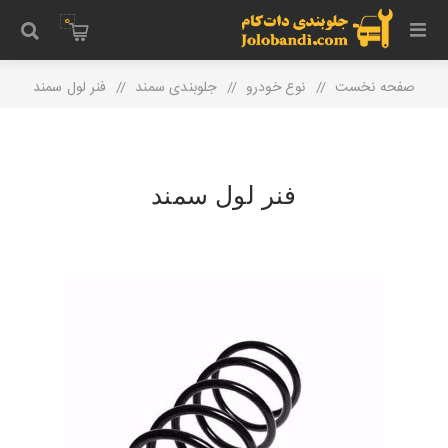
0
صفحه نخست
/
نوع خودرو
/
جلوبندی سمند
/
فنر لول سمند
فنر لول سمند