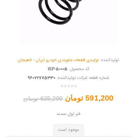
تولیدکننده:
تولیدی قطعات جلوبندی خودرو ایران - لاهیجان
کد محصول:
ISP-50005
شماره قطعه شرکت تولیدکننده:
96022775330
591,200 تومان
625,200 تومان
فنر لول سمند
موجود است