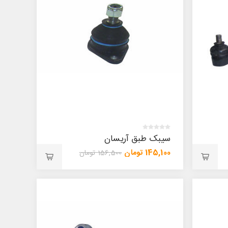
سیبک طبق آریسان
145,100 تومان
156,500 تومان