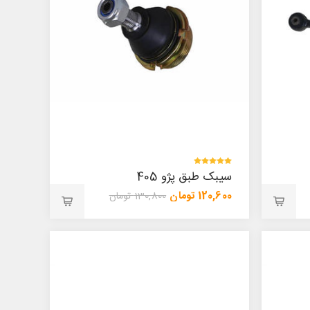
سیبک طبق پژو 405
120,600 تومان
130,800 تومان