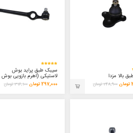
سیبک طبق پراید بوش
ق بالا مزدا
لاستیکی (اهرم بازویی بوش
لاستیکی)
ن
297,000 تومان
248,900 تومان
316,100 تومان