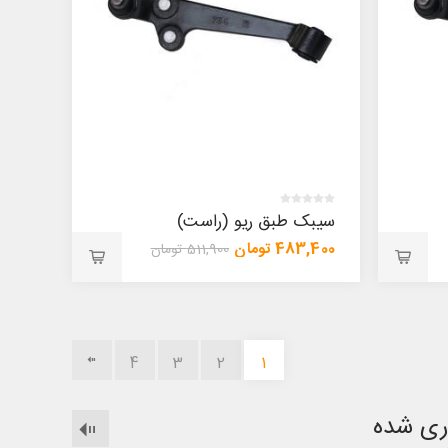
سیبک طبق ریو (راست)
483,400 تومان
511,900 تومان
4
3
2
1
ری شده