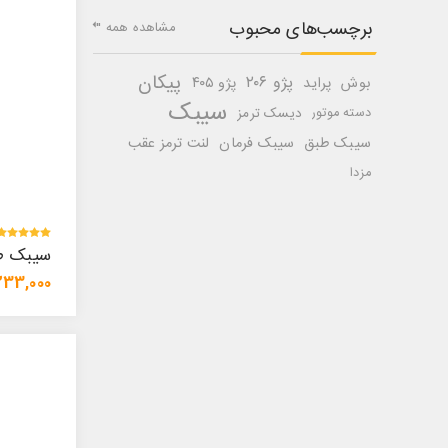
برچسب‌های محبوب
مشاهده همه
پیکان
پژو ۲۰۶
بوش
پراید
پژو ۴۰۵
سیبک
دسته موتور
دیسک ترمز
سیبک طبق
سیبک فرمان
لنت ترمز عقب
مزدا
سیبک طب
233,000 توما