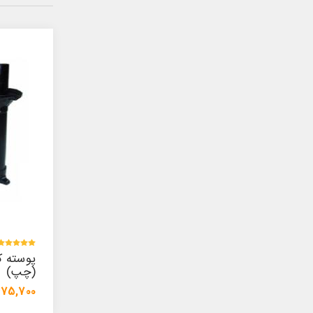
پوسته کمک پیکان ABS
(چپ)
(سمت ر
1,475,700 تومان
957,000 توما
1,554,500 تومان