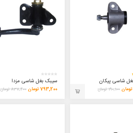
غل شاسی پیکان
سیبک بغل شاسی مزدا
793,200 تومان
190,100 تومان
837,400 تومان