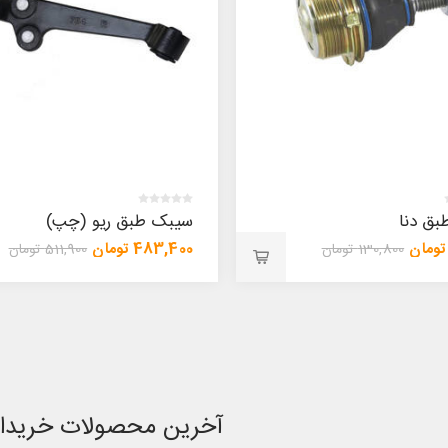
ق دنا
سیبک طبق ریو (چپ)
483,400 تومان
130,800 تومان
511,900 تومان
آخرین محصولات خریدا