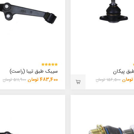
بق پیکان
سیبک طبق تیبا (راست)
483,400 تومان
156,500 تومان
511,900 تومان