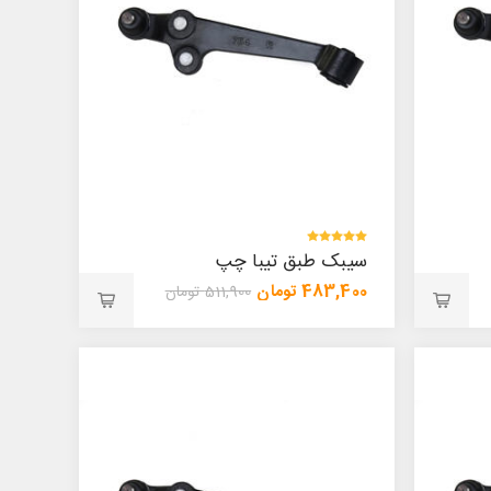
سیبک طبق تیبا چپ
483,400 تومان
511,900 تومان