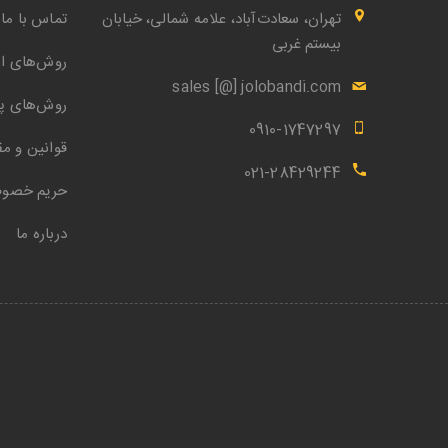
تهران، سعادت‌آباد، علامه شمالی، خیابان
تماس با ما
بیستم غربی
روش‌های ار
sales [@] jolobandi.com
روش‌های پ
0910-1747297
قوانین و مق
021-28429244
حریم خصو
درباره ما