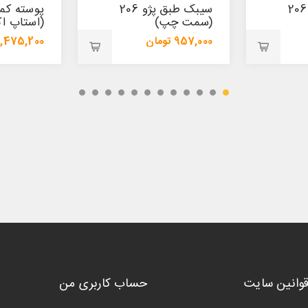
سیبک طبق پژو 206
پوسته کمک پیکان
سیبک طبق
(استاپ اکسل چپ)
(پایین)
1,475,200 تومان
421,800 تومان
1,554,000 تومان
447,200 تومان
قوانین سایت
حساب کاربری من