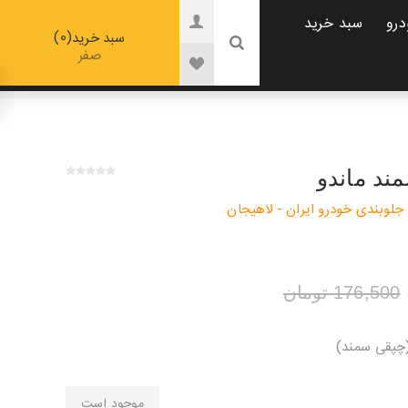
درو
سبد خرید
0
سبد خرید
صفر
ند ماندو
جلوبندی خودرو ایران - لاهیجان
176,500 تومان
چپقی سمند)
موجود است