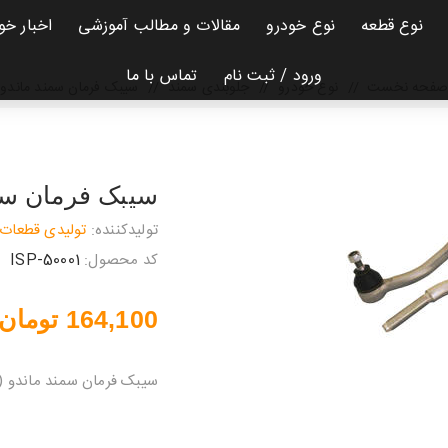
نوع قطعه
نوع خودرو
مقالات و مطالب آموزشی
اخبار خو
ورود / ثبت نام
تماس با ما
فحه نخست
/
نوع خودرو
/
جلوبندی سمند
/
سیبک فرمان سمند ماندو
سیبک فرمان سم
تولیدکننده:
تولیدی قطعات 
کد محصول:
ISP-50001
164,100 تومان
سیبک فرمان سمند ماندو (