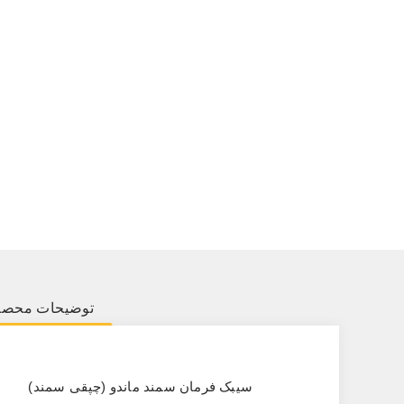
توضیحات محص
سیبک فرمان سمند ماندو (چپقی سمند)