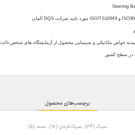
Steering B
ISO90
و
ISO/TS16949
مورد تایید شرکت
DQS
آلمان
ی تاییدیه خواص مکانیکی و شیمیایی محصول از آزمایشگاه های شخص ثالث
د در سطح کشور
برچسب‌های محصول
سیبک
(34)
,
سیبک فرمان
(17)
,
سمند
(5)