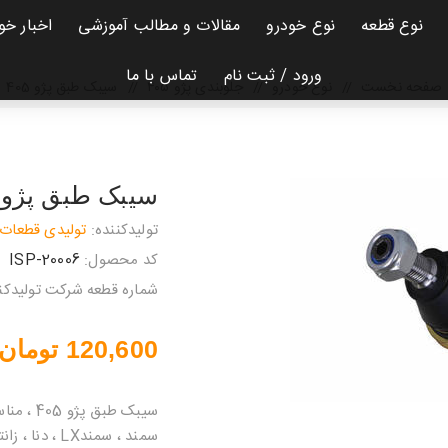
نوع قطعه
نوع خودرو
مقالات و مطالب آموزشی
اخبار خو
ورود / ثبت نام
تماس با ما
صفحه نخست
/
نوع خودرو
/
جلوبندی پژو ۴۰۵
/
سیبک طبق پژو 405
سیبک طبق پژو 405
تولیدکننده:
تولیدی قطعات 
کد محصول:
ISP-20006
شماره قطعه شرکت تولیدکنن
120,600 تومان
سمند ، سمندLX ، دنا ، زانتیا