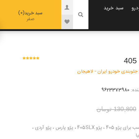
درو
سبد خرید
0
سبد خرید
صفر
جلوبندی خودرو ایران - لاهیجان
ده:
9623373980
130,800 تومان
سیبک طبق پژو 405 ، مناسب برای پژو 405 ، پژو 405SLX ، پژو پارس ، پژو آردی ،