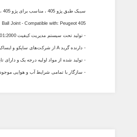
سیبک طبق پژو 405 ، مناسب برای پژو 405 ، پژو 405SLX ، پژو پارس ، پژو آردی ، سمند ، سمندLX ، دنا ، زانتیا
Ball Joint - Compatible with: Peugeot 405
- تولید تحت سیستم مدیریت کیفیت
01:2000
- دارنده گرید
A
از شرکت‌های ساپکو و ایساکو
- تولید شده از مواد اولیه درجه یک و دارای
- سازگار با تمامی شرایط آب‌ و هوایی موجو