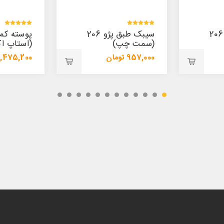
سیبک طبق پژو 206
پوسته کمک پیکان
سیبک طبق
(استاپ اکسل چپ)
(پایین)
1,475,200 تومان
421,800 تومان
1,554,000 تومان
447,200 تومان