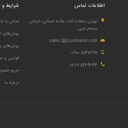
اطلاعات تماس
شرایط و 
تهران، سعادت‌آباد، علامه شمالی، خیابان
تماس با ما
بیستم غربی
روش‌های ار
sales [@] jolobandi.com
روش‌های پ
0910-1747297
قوانین و مق
021-28429244
حریم خصو
درباره ما