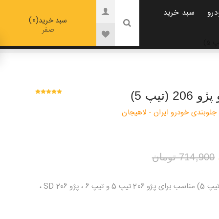
درو
سبد خرید
0
سبد خرید
صفر
(تیپ 5)
جلوبندی خودرو ایران - لاهیجان
714,900 تومان
دیسک ترمز جلو پژو 206 (تیپ 5) مناسب برای پژو 206 تیپ 5 و تیپ 6 ، پژو 206 SD ،