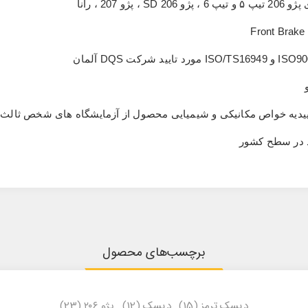
Front Brake 
ISO90
و
ISO/TS16949
مورد تایید شرکت
DQS
آلمان
ی تاییدیه خواص مکانیکی و شیمیایی محصول از آزمایشگاه های شخص ثالث
د در سطح کشور
برچسب‌های محصول
دیسک ترمز
(15)
,
دیسک
(12)
,
پژو ۲۰۶
(23)