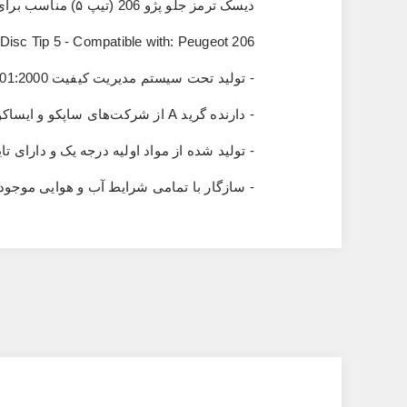
دیسک ترمز جلو پژو 206 (تیپ ۵) مناسب برای پژو 206 تیپ ۵ و تیپ 6 ، پژو 206 SD ، پژو 207 ، رانا
Disc Tip 5 - Compatible with: Peugeot 206
- تولید تحت سیستم مدیریت کیفیت
01:2000
- دارنده گرید
A
از شرکت‌های ساپکو و ایساکو
- تولید شده از مواد اولیه درجه یک و دارا
- سازگار با تمامی شرایط آب‌ و هوایی موجو