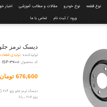
نوع قطعه
نوع خودرو
مقالات و مطالب آموزشی
اخبار خو
ورود / ثبت نام
تماس با ما
 نخست
/
نوع خودرو
/
جلوبندی پژو ۲۰۶
/
دیسک ترمز جلو پژو 206 (تیپ 5)
دیسک ترمز جلو پژو 206 
تولیدکننده:
تولیدی قطعات 
کد محصول:
ISP-37001
676,600 تومان
پژو 207 ، رانا