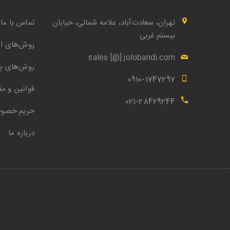
تهران، سعادت‌آباد، علامه شمالی، خیابان
تماس با ما
بیستم غربی
روش‌های ار
sales [@] jolobandi.com
روش‌های پ
0910-1747297
قوانین و مق
021-28429244
حریم خصو
درباره ما