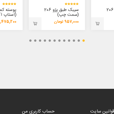
سیبک طبق پژو 206
پوسته کمک پیکان
سیبک طبق
(استاپ اکسل چپ)
(پایین)
1,475,200 تومان
421,800 تومان
1,554,000 تومان
447,200 تومان
قوانین سایت
حساب کاربری من