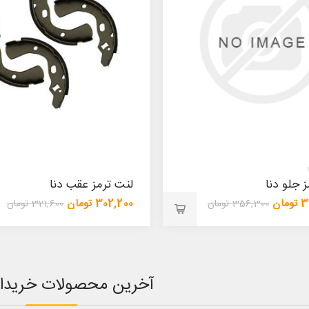
 جلو دنا
لنت ترمز عقب دنا
ان
302,200 تومان
356,300 تومان
321,600 تومان
آخرین محصولات خریدا