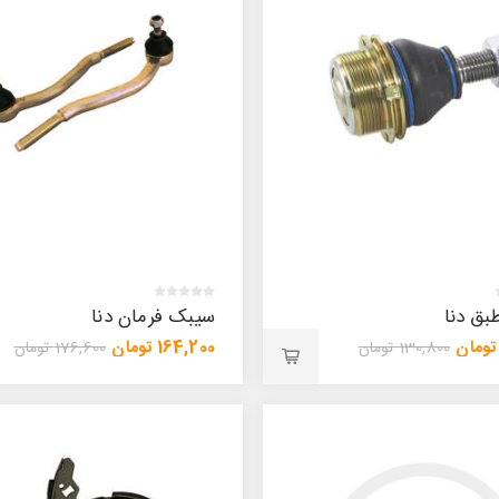
ق دنا
سیبک فرمان دنا
164,200 تومان
130,800 تومان
176,600 تومان