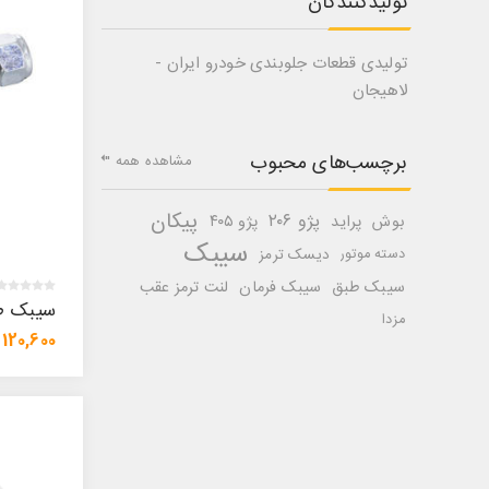
تولیدکنندگان
تولیدی قطعات جلوبندی خودرو ایران -
لاهیجان
برچسب‌های محبوب
مشاهده همه
پیکان
پژو ۲۰۶
بوش
پراید
پژو ۴۰۵
سیبک
دسته موتور
دیسک ترمز
سیبک طبق
سیبک فرمان
لنت ترمز عقب
سیبک طب
مزدا
120,600 تومان