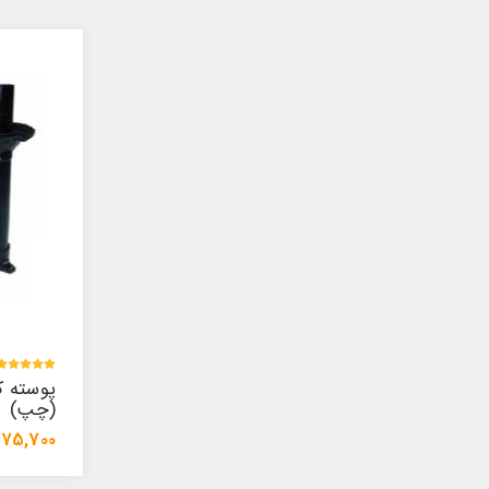
پوسته کمک پیکان ABS
(چپ)
(سمت ر
1,475,700 تومان
957,000 توما
1,554,500 تومان