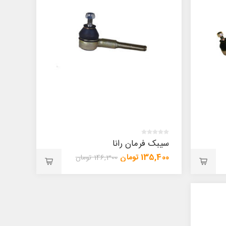
سیبک فرمان رانا
135,400 تومان
146,300 تومان