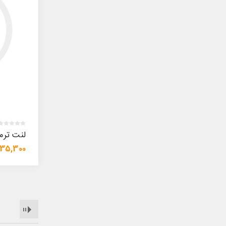
لنت ترمز
335,300 توم