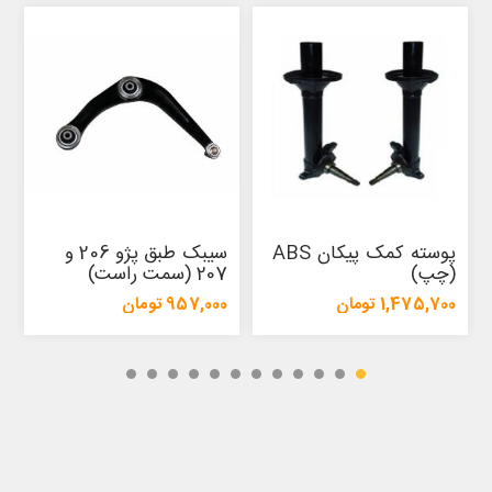
پوسته کمک پیکان ABS
سیبک طبق پژو 206 و
(چپ)
207 (سمت راست)
1,475,700 تومان
957,000 تومان
1,554,500 تومان
1,009,500 تومان