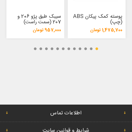
پوسته کمک پیکان ABS
سیبک طبق پژو 206 و
(چپ)
207 (سمت راست)
1,475,700 تومان
957,000 تومان
1,554,500 تومان
1,009,500 تومان
اطلاعات تماس
شرایط و قوانین سایت